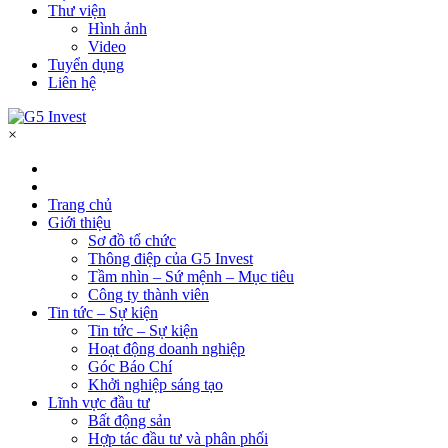
Thư viện
Hình ảnh
Video
Tuyển dụng
Liên hệ
×
Trang chủ
Giới thiệu
Sơ đồ tổ chức
Thông điệp của G5 Invest
Tầm nhìn – Sứ mệnh – Mục tiêu
Công ty thành viên
Tin tức – Sự kiện
Tin tức – Sự kiện
Hoạt động doanh nghiệp
Góc Báo Chí
Khởi nghiệp sáng tạo
Lĩnh vực đầu tư
Bất động sản
Hợp tác đầu tư và phân phối