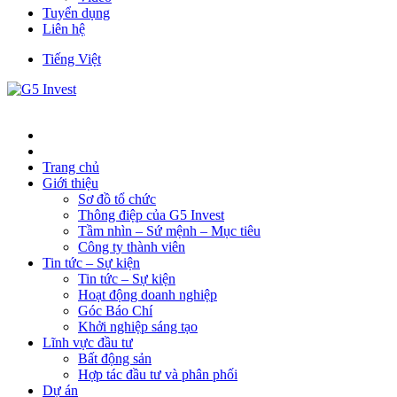
Tuyển dụng
Liên hệ
Tiếng Việt
Trang chủ
Giới thiệu
Sơ đồ tổ chức
Thông điệp của G5 Invest
Tầm nhìn – Sứ mệnh – Mục tiêu
Công ty thành viên
Tin tức – Sự kiện
Tin tức – Sự kiện
Hoạt động doanh nghiệp
Góc Báo Chí
Khởi nghiệp sáng tạo
Lĩnh vực đầu tư
Bất động sản
Hợp tác đầu tư và phân phối
Dự án