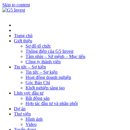
Skip to content
Trang chủ
Giới thiệu
Sơ đồ tổ chức
Thông điệp của G5 Invest
Tầm nhìn – Sứ mệnh – Mục tiêu
Công ty thành viên
Tin tức – Sự kiện
Tin tức – Sự kiện
Hoạt động doanh nghiệp
Góc Báo Chí
Khởi nghiệp sáng tạo
Lĩnh vực đầu tư
Bất động sản
Hợp tác đầu tư và phân phối
Dự án
Thư viện
Hình ảnh
Video
Tuyển dụng