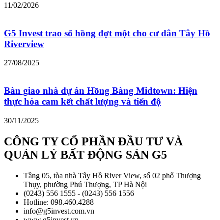
11/02/2026
G5 Invest trao sổ hồng đợt một cho cư dân Tây Hồ
Riverview
27/08/2025
Bàn giao nhà dự án Hồng Bàng Midtown: Hiện
thực hóa cam kết chất lượng và tiến độ
30/11/2025
CÔNG TY CỔ PHẦN ĐẦU TƯ VÀ
QUẢN LÝ BẤT ĐỘNG SẢN G5
Tầng 05, tòa nhà Tây Hồ River View, số 02 phố Thượng
Thụy, phường Phú Thượng, TP Hà Nội
(0243) 556 1555 - (0243) 556 1556
Hotline: 098.460.4288
info@g5invest.com.vn
www.g5invest.vn