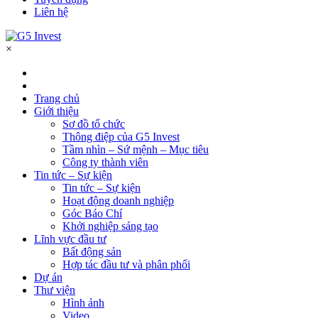
Liên hệ
×
Trang chủ
Giới thiệu
Sơ đồ tổ chức
Thông điệp của G5 Invest
Tầm nhìn – Sứ mệnh – Mục tiêu
Công ty thành viên
Tin tức – Sự kiện
Tin tức – Sự kiện
Hoạt động doanh nghiệp
Góc Báo Chí
Khởi nghiệp sáng tạo
Lĩnh vực đầu tư
Bất động sản
Hợp tác đầu tư và phân phối
Dự án
Thư viện
Hình ảnh
Video