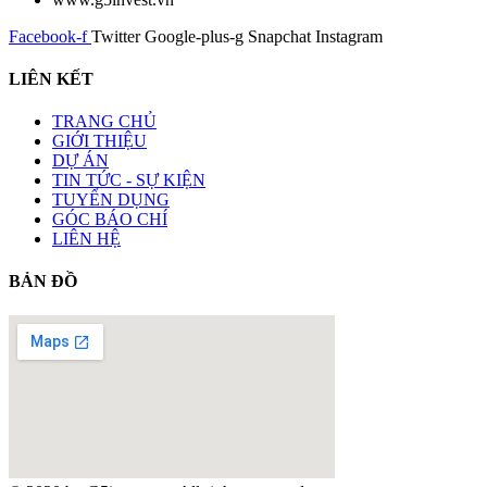
Facebook-f
Twitter
Google-plus-g
Snapchat
Instagram
LIÊN KẾT
TRANG CHỦ
GIỚI THIỆU
DỰ ÁN
TIN TỨC - SỰ KIỆN
TUYỂN DỤNG
GÓC BÁO CHÍ
LIÊN HỆ
BẢN ĐỒ