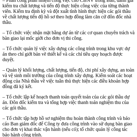
– Phân công phân nhiệm công việc cho CBNV trong Ban; đánh giá
kiểm tra chất lượng và tiến độ thực hiện công việc của từng thành
viên. Kiểm tra định kỳ và đột xuất tình hình thực hiện các gói thầu
về chất lượng tiến độ hồ sơ theo hợp đồng làm căn cứ đôn đốc nhà
thầu.
– Tổ chức việc nhận mặt bằng dự án từ các cơ quan chuyên trách và
bàn giao lại mốc giới cho đơn vị thi công.
– Tổ chức quản lý việc xây dựng các công trình trong khu vực dự
án theo chỉ giới bản vẽ thiết kế và các chỉ tiêu quy hoạch được
duyệt.
– Quản lý khối lượng, chất lượng, tiến độ, chi phí xây dựng, an toàn
và vệ sinh môi trường của công trình xây dựng. Kiểm soát các hoạt
động của Nhà thầu về việc tuân thủ thực hiện các điều khoản hợp
đồng đã ký kết.
– Tổ chức lập kế hoạch thanh toán quyết toán của các gói thầu dự
án. Đôn đốc kiểm tra và tổng hợp việc thanh toán nghiệm thu của
các gói thầu.
– Tổ chức tập hợp hồ sơ nghiệm thu hoàn thành công trình và báo
cáo Ban giám đốc để Công ty đưa công trình vào sử dụng bàn giao
cho đơn vị khai thác vận hành (nếu có); tổ chức quản lý công tác
bảo hành công trình.